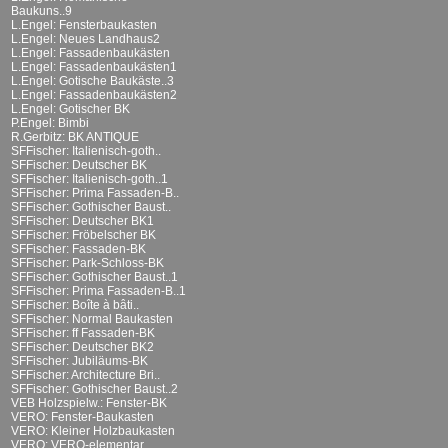
Baukuns..9
L.Engel: Fensterbaukasten
L.Engel: Neues Landhaus2
L.Engel: Fassadenbaukästen
L.Engel: Fassadenbaukästen1
L.Engel: Gotische Baukäste..3
L.Engel: Fassadenbaukästen2
L.Engel: Gotischer BK
P.Engel: Bimbi
R.Gerbitz: BK ANTIQUE
SFFischer: Italienisch-goth..
SFFischer: Deutscher BK
SFFischer: Italienisch-goth..1
SFFischer: Prima Fassaden-B..
SFFischer: Gothischer Baust..
SFFischer: Deutscher BK1
SFFischer: Fröbelscher BK
SFFischer: Fassaden-BK
SFFischer: Park-Schloss-BK
SFFischer: Gothischer Baust..1
SFFischer: Prima Fassaden-B..1
SFFischer: Boîte à bâti..
SFFischer: Normal Baukasten
SFFischer: ff Fassaden-BK
SFFischer: Deutscher BK2
SFFischer: Jubiläums-BK
SFFischer: Architecture Bri..
SFFischer: Gothischer Baust..2
VEB Holzspielw.: Fenster-BK
VERO: Fenster-Baukasten
VERO: Kleiner Holzbaukasten
VERO: VERO-elementar