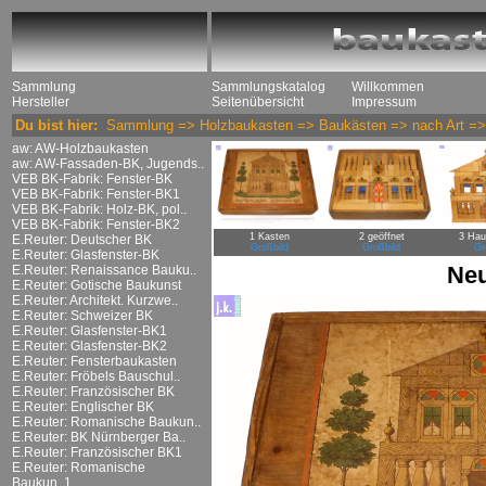
Sammlung
Sammlungskatalog
Willkommen
Hersteller
Seitenübersicht
Impressum
Du bist hier:
Sammlung
=>
Holzbaukasten
=>
Baukästen
=>
nach Art
=
aw: AW-Holzbaukasten
aw: AW-Fassaden-BK, Jugends..
VEB BK-Fabrik: Fenster-BK
VEB BK-Fabrik: Fenster-BK1
VEB BK-Fabrik: Holz-BK, pol..
VEB BK-Fabrik: Fenster-BK2
1 Kasten
2 geöffnet
3 Hau
E.Reuter: Deutscher BK
Großbild
Großbild
Gr
E.Reuter: Glasfenster-BK
Neu
E.Reuter: Renaissance Bauku..
E.Reuter: Gotische Baukunst
E.Reuter: Architekt. Kurzwe..
E.Reuter: Schweizer BK
E.Reuter: Glasfenster-BK1
E.Reuter: Glasfenster-BK2
E.Reuter: Fensterbaukasten
E.Reuter: Fröbels Bauschul..
E.Reuter: Französischer BK
E.Reuter: Englischer BK
E.Reuter: Romanische Baukun..
E.Reuter: BK Nürnberger Ba..
E.Reuter: Französischer BK1
E.Reuter: Romanische
Baukun..1