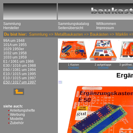
Sammlung
Sammlungskatalog
Willkommen
Hersteller
Seitenübersicht
Impressum
Du bist hier:
Sammlung
=>
Metallbaukasten
=>
Baukästen
=>
Märklin
=
99A um 1948
101A um 1955
1029 1950er
1032 um 1958
1033 um 1959
E1 / 1061 um 1986
1 Kasten
2 aufgeklappt
3 geöffnet
E30 / 1016 um 1988
Großbild
Großbild
Groß
E60 / 1081 um 1994
Ergä
E10 / 1015 um 1995
E10 / 1015 um 1997
E50 / 1017 um 1997
siehe auch:
Anleitungshefte
Werbung
Modelle
Zubehör