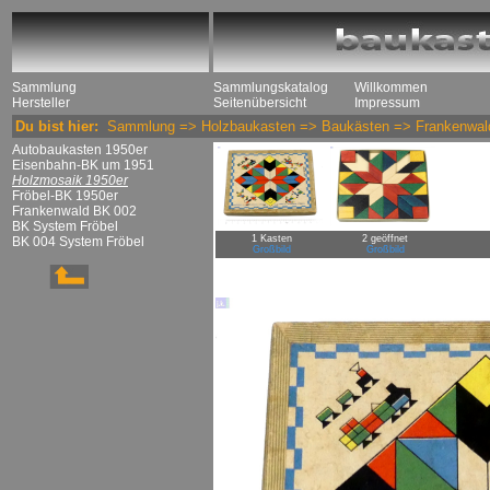
Sammlung
Sammlungskatalog
Willkommen
Hersteller
Seitenübersicht
Impressum
Du bist hier:
Sammlung
=>
Holzbaukasten
=>
Baukästen
=>
Frankenwal
Autobaukasten 1950er
Eisenbahn-BK um 1951
Holzmosaik 1950er
Fröbel-BK 1950er
Frankenwald BK 002
BK System Fröbel
1 Kasten
2 geöffnet
BK 004 System Fröbel
Großbild
Großbild