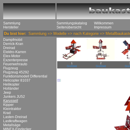
Sammlung
Sammlungskatalog
Willkommen
Hersteller
Seitenübersicht
Impressum
Du bist hier:
Sammlung
=>
Modelle
=>
nach Kategorie
=>
Metallbaukast
Dampfmobil
Derrick-Kran
Dreirad
Elektro-Karren
Elex-Motor
Exzenterpresse
1
2
Feuerwehrauto
Großbild
Großbild
Groß
Flugzeug
Flugzeug 45292
Funktionsmodell Differential
Helicopter 81037
Helikopter
Holländer
Jeep
Junkers JU52
Karussell
Kipper
Kleintraktor
Krad
Lasten-Dreirad
Lastkraftwagen
Metallsäge
MINEX-Eindecker