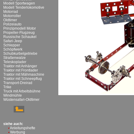
Modell Sportwagen
Modell Tenderlokomotive
Motorrad
Motorroller
Oldtimer
Polizeiauto
Prinzipmodell Motor
Propeller-Flugzeug
Russische Schaukel
Safari-Jeep
Schlepper
Schöpfwerk
Schubkurbelgetriebe
Straßenwalze
Teleskoplader
Traktor mit Anhänger
Traktor mit Frontlader
Traktor mit Mähmaschine
Traktor mit Schneepflug
Transport-Dreirad
Trike
Truck mit Arbeitsbühne
Windmühle
Wüstensafari-Oldtimer
siehe auch:
Anleitungshefte
Werbung