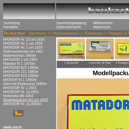
Sammlung
Sammlungskatalog
Willkommen
Hersteller
Seitenübersicht
Impressum
Du bist hier:
Sammlung
=>
Holzbaukasten
=>
Baukästen
=>
Matador
(17
MATADOR Nr. 2Z um 1925
MATADOR Nr. 1 um 1955
MATADOR Nr. 2 um 1955
Federwerkmotor um 1961
Batteriemotor 1960er
MATADOR 1 um 1965
1 Schachtel
2 und ihre 18 Teile
3 Vorlagen
Matador Ki 1 1970er
MATADOR 623 1980er
Modellpack
MATADOR 211 1980er
MATADOR 619 1980er
MATDOR Ki 1 1980er
Zahnrad-Ergänzung 1980er
MATADOR Nr. 1 2001
MATADOR Nr. 1a 2001
Motorbike M9 2003
Modellpackung M1 um 2005
MATADOR Nr. 2a 2000er
siehe auch: