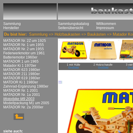
Sammlung
Sammlungskatalog
Willkommen
Hersteller
Seitenübersicht
Impressum
Du bist hier:
Sammlung
=>
Holzbaukasten
=>
Baukästen
=>
Matador Ko
MATADOR Nr. 2Z um 1925
MATADOR Nr. 1 um 1955
MATADOR Nr. 2 um 1955
Federwerkmotor um 1961
Batteriemotor 1960er
MATADOR 1 um 1965
1 mit Hülle
2 Holzschatulle
3 viel
Matador Ki 1 1970er
Großbild
Großbild
Groß
MATADOR 623 1980er
MATADOR 211 1980er
MATADOR 619 1980er
MATDOR Ki 1 1980er
Zahnrad-Ergänzung 1980er
MATADOR Nr. 1 2001
MATADOR Nr. 1a 2001
Motorbike M9 2003
Modellpackung M1 um 2005
MATADOR Nr. 2a 2000er
siehe auch: