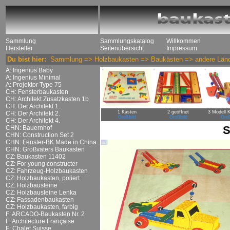
Sammlung
Sammlungskatalog
Willkommen
Hersteller
Seitenübersicht
Impressum
Du bist hier:
Sammlung
=>
Holzbaukasten
=>
Baukästen
=>
andere Län
A: Ingenius Baby
A: Ingenius Minimal
A: Projektor Type 75
CH: Fensterbaukasten
CH: Architekt Zusatzkasten 1b
CH: Der Architekt 1.
1 Kasten
2 geöffnet
3 Modell 
CH: Der Architekt 2.
Großbild
Großbild
Groß
CH: Der Architekt 4.
S
CHN: Bauernhof
CHN: Construction Set 2
CHN: Fenster-BK Made in China
CHN: Großvaters Baukasten
CZ: Baukasten 11402
CZ: For young constructer
CZ: Fahrzeug-Holzbaukasten
CZ: Holzbaukasten, poliert
CZ: Holzbausteine
CZ: Holzbausteine Lenka
CZ: Fassadenbaukasten
CZ: Holzbaukasten, farbig
F: ARCADO-Baukasten Nr. 2
F: Architecture Française
F: Chalet Suisse