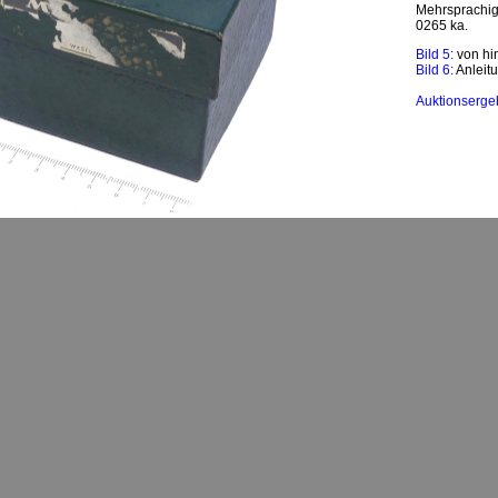
Mehrsprachige
0265 ka.
Bild 5:
von hi
Bild 6:
Anleit
Auktionserge