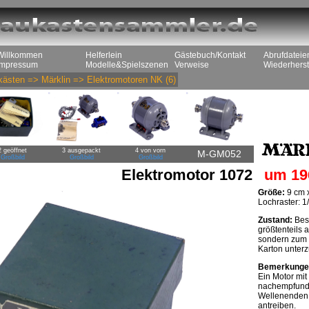
Willkommen
Helferlein
Gästebuch/Kontakt
Abrufdateie
Impressum
Modelle&Spielszenen
Verweise
Wiederherst
kästen
=>
Märklin
=>
Elektromotoren NK
(6)
2 geöffnet
3 ausgepackt
4 von vorn
M-GM052
Großbild
Großbild
Großbild
Elektromotor 1072
um 19
Größe:
9 cm x
Lochraster: 1/
Zustand:
Besp
größtenteils 
sondern zum 1
Karton unterz
Bemerkunge
Ein Motor mi
nachempfunden
Wellenenden 
antreiben.