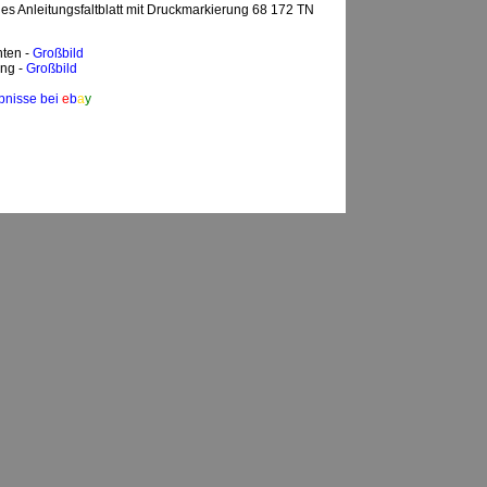
s Anleitungsfaltblatt mit Druckmarkierung 68 172 TN
nten -
Großbild
ung -
Großbild
bnisse bei
e
b
a
y