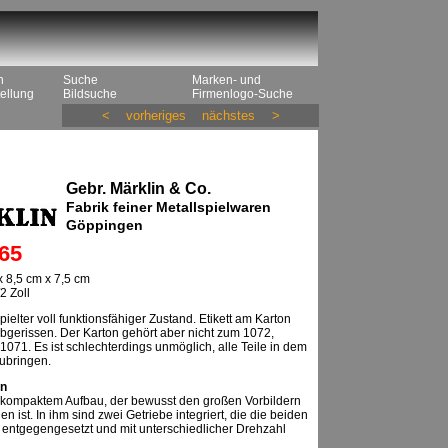
n
Suche
Marken- und
ellung
Bildsuche
Firmenlogo-Suche
<
vorheriges
nächstes
>
Gebr. Märklin & Co.
Fabrik feiner Metallspielwaren
Göppingen
65
 8,5 cm x 7,5 cm
2 Zoll
ielter voll funktionsfähiger Zustand. Etikett am Karton
abgerissen. Der Karton gehört aber nicht zum 1072,
071. Es ist schlechterdings unmöglich, alle Teile in dem
ubringen.
n
t kompaktem Aufbau, der bewusst den großen Vorbildern
 ist. In ihm sind zwei Getriebe integriert, die die beiden
entgegengesetzt und mit unterschiedlicher Drehzahl