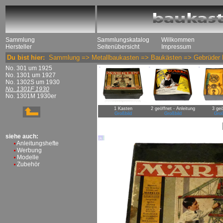
Sammlung
Sammlungskatalog
Willkommen
Hersteller
Seitenübersicht
Impressum
Du bist hier:
Sammlung
=>
Metallbaukasten
=>
Baukästen
=>
Gebrüder 
No. 301 um 1925
No. 1301 um 1927
No. 1302S um 1930
No. 1301F 1930
No. 1301M 1930er
1 Kasten
2 geöffnet - Anleitung
3 geö
Großbild
Großbild
Groß
siehe auch:
Anleitungshefte
Werbung
Modelle
Zubehör