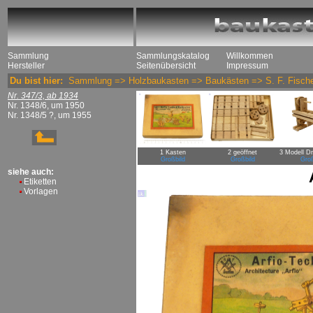
Sammlung
Sammlungskatalog
Willkommen
Hersteller
Seitenübersicht
Impressum
Du bist hier:
Sammlung
=>
Holzbaukasten
=>
Baukästen
=>
S. F. Fisch
Nr. 347/3, ab 1934
Nr. 1348/6, um 1950
Nr. 1348/5 ?, um 1955
1 Kasten
2 geöffnet
3 Modell D
Großbild
Großbild
Groß
siehe auch:
Etiketten
Vorlagen