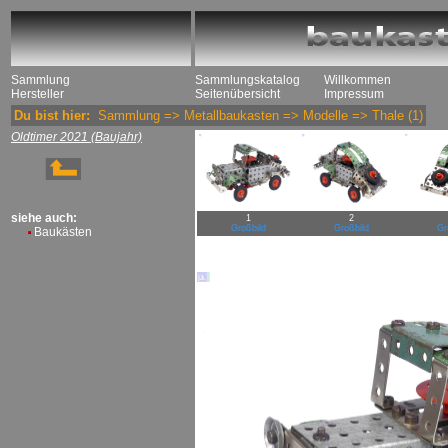
Sammlung
Sammlungskatalog
Willkommen
Hersteller
Seitenübersicht
Impressum
Du bist hier:
Sammlung
=>
Metallbaukasten
=>
Modelle
=>
Thale
(1)
Oldtimer 2021 (Baujahr)
siehe auch:
1
2
Großbild
Großbild
Gr
Baukästen