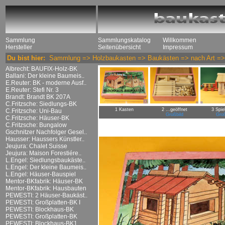
Sammlung
Sammlungskatalog
Willkommen
Hersteller
Seitenübersicht
Impressum
Du bist hier:
Sammlung
=>
Holzbaukasten
=>
Baukästen
=>
nach Art
=
Albrecht: BAUFIX-Holz-BK
Ballani: Der kleine Baumeis..
E.Reuter: BK - moderne Ausf..
E.Reuter: Stefi Nr. 3
Brandt: Brandt BK 207A
C.Fritzsche: Siedlungs-BK
1 Kasten
2 ...geöffnet
3 Spie
C.Fritzsche: Uni-Bau
Großbild
Groß
C.Fritzsche: Häuser-BK
C.Fritzsche: Bungalow
Gschnitzer Nachfolger Gesel..
Hausser: Haussers Künstler..
Jeujura: Chalet Suisse
Jeujura: Maison Forestiére..
L.Engel: Siedlungsbaukäste..
L.Engel: Der kleine Baumeis..
L.Engel: Häuser-Bauspiel
Mentor-BKfabrik: Häuser-BK
Mentor-BKfabrik: Hausbauten
PEWESTI: 2 Häuser-Baukäst..
PEWESTI: Großplatten-BK I
PEWESTI: Blockhaus-BK
PEWESTI: Großplatten-BK
PEWESTI: Blockhaus-BK1