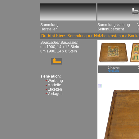
Sammlung
Sammlungskatalog
Hersteller
Seitenübersicht
Du bist hier:
Sammlung
=>
Holzbaukasten
=>
Baukä
Spanischer Baukasten
um 1900, 14 x 12 Stein
um 1900, 14 x 8 Stein
1 Kasten
Großbild
siehe auch:
Werbung
Modelle
Etiketten
Vorlagen