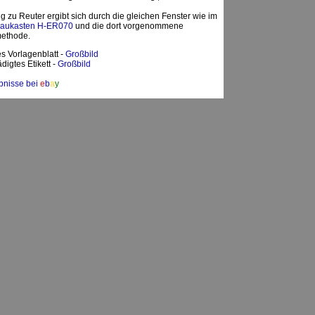
 zu Reuter ergibt sich durch die gleichen Fenster wie im
Baukasten H-ER070
und die dort vorgenommene
ethode.
es Vorlagenblatt -
Großbild
digtes Etikett -
Großbild
bnisse bei
e
b
a
y