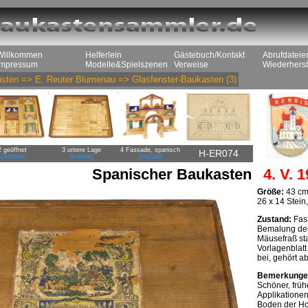
Willkommen
Helferlein
Gästebuch/Kontakt
Abrufdateie
Impressum
Modelle&Spielszenen
Verweise
Wiederherst
sten
=>
E. Reuter Blumenau
=>
Glasfenster-Baukasten
(3)
2 geöffnet
3 untere Lage
4 Fassade, spanisch
H-ER074
Großbild
Großbild
Großbild
Spanischer Baukasten
4. V. 1
Größe:
43 cm
26 x 14 Stein
Zustand:
Fast
Bemalung der
Mäusefraß sta
Vorlagenblatt
bei, gehört a
Bemerkunge
Schöner, früh
Applikationen
Boden der Hol