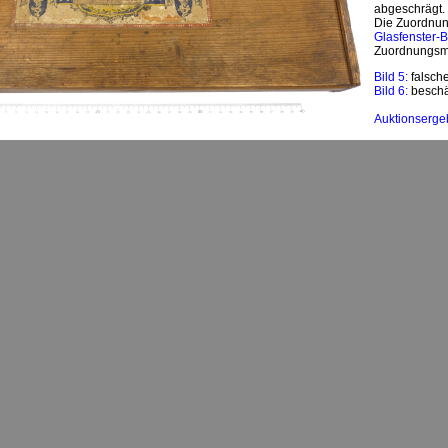
abgeschrägt.
Die Zuordnung
Glasfenster-
Zuordnungsm
Bild 5:
falsch
Bild 6:
beschä
Auktionserge