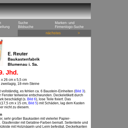
n
Suche
Marken- und
ellung
Bildsuche
Firmenlogo-Suche
nächstes
>
E. Reuter
Baukastenfabrik
Blumenau i. Sa.
9. Jhd.
 x 26 cm x 5,5 cm
, zweilagig, 18-mm-Steine
 vollständig, es fehlen ca. 6 Baustein-Einheiten (
Bild 3
).
 Fenster teilweise entschwunden. Deckeletikett durch
rk beschädigt (s.
Bild 6
), lose Teile fixiert. Das
 (17,5 cm x 15 cm,
Bild 5
) mit Schäden, lag dem Kasten
ber nicht zu diesem.
n
er, sehr großer Baukasten mit vielerlei Papier-
. Glasfenster mit Gelatine-Farben bemalt. Seitenteile und
zkiste mit Holznägeln und Leim befestigt, Deckelkanten