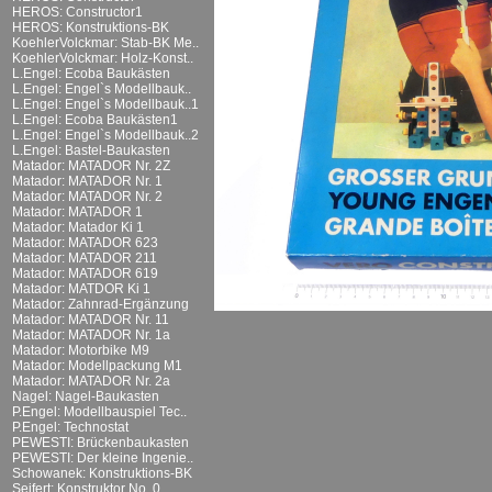
HEROS: Constructor1
HEROS: Konstruktions-BK
KoehlerVolckmar: Stab-BK Me..
KoehlerVolckmar: Holz-Konst..
L.Engel: Ecoba Baukästen
L.Engel: Engel`s Modellbauk..
L.Engel: Engel`s Modellbauk..1
L.Engel: Ecoba Baukästen1
L.Engel: Engel`s Modellbauk..2
L.Engel: Bastel-Baukasten
Matador: MATADOR Nr. 2Z
Matador: MATADOR Nr. 1
Matador: MATADOR Nr. 2
Matador: MATADOR 1
Matador: Matador Ki 1
Matador: MATADOR 623
Matador: MATADOR 211
Matador: MATADOR 619
Matador: MATDOR Ki 1
Matador: Zahnrad-Ergänzung
Matador: MATADOR Nr. 11
Matador: MATADOR Nr. 1a
Matador: Motorbike M9
Matador: Modellpackung M1
Matador: MATADOR Nr. 2a
Nagel: Nagel-Baukasten
P.Engel: Modellbauspiel Tec..
P.Engel: Technostat
PEWESTI: Brückenbaukasten
PEWESTI: Der kleine Ingenie..
Schowanek: Konstruktions-BK
Seifert: Konstruktor No. 0