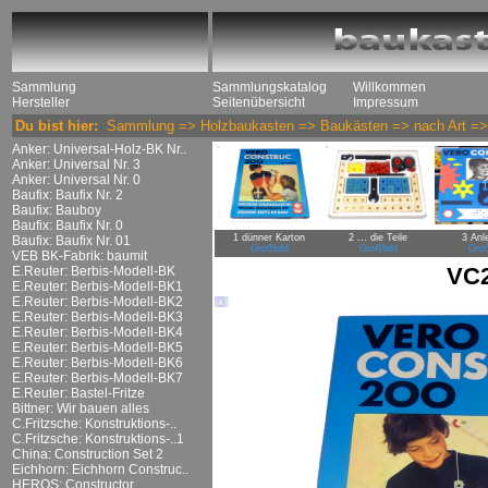
Sammlung
Sammlungskatalog
Willkommen
Hersteller
Seitenübersicht
Impressum
Du bist hier:
Sammlung
=>
Holzbaukasten
=>
Baukästen
=>
nach Art
=
Anker: Universal-Holz-BK Nr..
Anker: Universal Nr. 3
Anker: Universal Nr. 0
Baufix: Baufix Nr. 2
Baufix: Bauboy
Baufix: Baufix Nr. 0
1 dünner Karton
2 ... die Teile
3 Anl
Baufix: Baufix Nr. 01
Großbild
Großbild
Groß
VEB BK-Fabrik: baumit
VC2
E.Reuter: Berbis-Modell-BK
E.Reuter: Berbis-Modell-BK1
E.Reuter: Berbis-Modell-BK2
E.Reuter: Berbis-Modell-BK3
E.Reuter: Berbis-Modell-BK4
E.Reuter: Berbis-Modell-BK5
E.Reuter: Berbis-Modell-BK6
E.Reuter: Berbis-Modell-BK7
E.Reuter: Bastel-Fritze
Bittner: Wir bauen alles
C.Fritzsche: Konstruktions-..
C.Fritzsche: Konstruktions-..1
China: Construction Set 2
Eichhorn: Eichhorn Construc..
HEROS: Constructor