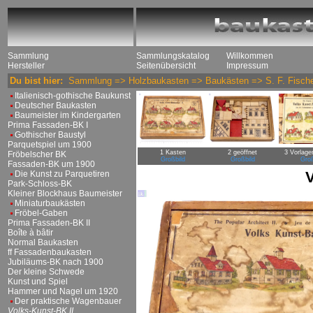
Sammlung
Sammlungskatalog
Willkommen
Hersteller
Seitenübersicht
Impressum
Du bist hier:
Sammlung
=>
Holzbaukasten
=>
Baukästen
=>
S. F. Fisch
Italienisch-gothische Baukunst
Deutscher Baukasten
Baumeister im Kindergarten
Prima Fassaden-BK I
Gothischer Baustyl
Parquetspiel um 1900
1 Kasten
2 geöffnet
3 Vorlagen
Fröbelscher BK
Großbild
Großbild
Groß
Fassaden-BK um 1900
V
Die Kunst zu Parquetiren
Park-Schloss-BK
Kleiner Blockhaus Baumeister
Miniaturbaukästen
Fröbel-Gaben
Prima Fassaden-BK II
Boîte à bâtir
Normal Baukasten
ff Fassadenbaukasten
Jubiläums-BK nach 1900
Der kleine Schwede
Kunst und Spiel
Hammer und Nagel um 1920
Der praktische Wagenbauer
Volks-Kunst-BK II