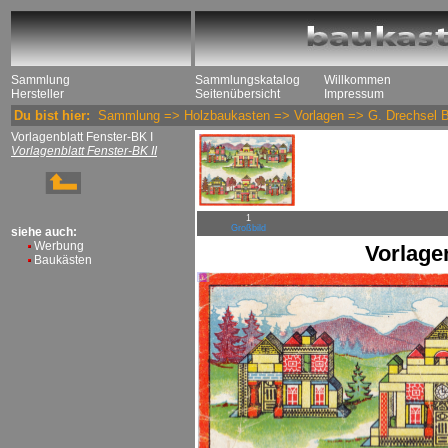
Sammlung
Sammlungskatalog
Willkommen
Hersteller
Seitenübersicht
Impressum
Du bist hier:
Sammlung
=>
Holzbaukasten
=>
Vorlagen
=>
G. Drechsel 
Vorlagenblatt Fenster-BK I
Vorlagenblatt Fenster-BK II
1
Großbild
siehe auch:
Werbung
Vorlage
Baukästen