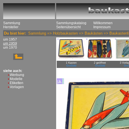
Sammlung
Sammlungskatalog
Willkommen
Hersteller
Seitenübersicht
Impressum
Du bist hier:
Sammlung
=>
Holzbaukasten
=>
Baukästen
=>
Baukastenfa
um 1957
um 1959
um 1970
1 Kasten
2 geöffnet
3 Vorla
Großbild
Großbild
Groß
siehe auch:
Werbung
Modelle
Etiketten
Vorlagen