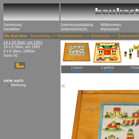
Sammlung
Sammlungskatalog
Willkommen
Hersteller
Seitenübersicht
Impressum
Du bist hier:
Sammlung
=>
Holzbaukasten
=>
Baukästen
=>
Baukastenf
14 x 10 Stein, um 1953
10 x 6 Stein, um 1960
8 x 6 Stein, 1960er
Serie 50
1 Kasten
2 geöffnet
3 Reit
Großbild
Großbild
Groß
siehe auch:
Werbung