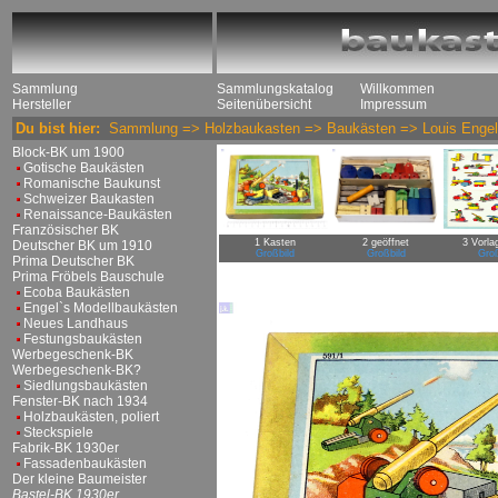
Sammlung
Sammlungskatalog
Willkommen
Hersteller
Seitenübersicht
Impressum
Du bist hier:
Sammlung
=>
Holzbaukasten
=>
Baukästen
=>
Louis Enge
Block-BK um 1900
Gotische Baukästen
Romanische Baukunst
Schweizer Baukasten
Renaissance-Baukästen
Französischer BK
1 Kasten
2 geöffnet
3 Vorla
Deutscher BK um 1910
Großbild
Großbild
Groß
Prima Deutscher BK
Prima Fröbels Bauschule
Ecoba Baukästen
Engel`s Modellbaukästen
Neues Landhaus
Festungsbaukästen
Werbegeschenk-BK
Werbegeschenk-BK?
Siedlungsbaukästen
Fenster-BK nach 1934
Holzbaukästen, poliert
Steckspiele
Fabrik-BK 1930er
Fassadenbaukästen
Der kleine Baumeister
Bastel-BK 1930er