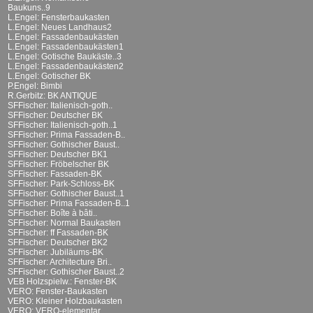
Baukuns..9
L.Engel: Fensterbaukasten
L.Engel: Neues Landhaus2
L.Engel: Fassadenbaukästen
L.Engel: Fassadenbaukästen1
L.Engel: Gotische Baukäste..3
L.Engel: Fassadenbaukästen2
L.Engel: Gotischer BK
P.Engel: Bimbi
R.Gerbitz: BK ANTIQUE
SFFischer: Italienisch-goth..
SFFischer: Deutscher BK
SFFischer: Italienisch-goth..1
SFFischer: Prima Fassaden-B..
SFFischer: Gothischer Baust..
SFFischer: Deutscher BK1
SFFischer: Fröbelscher BK
SFFischer: Fassaden-BK
SFFischer: Park-Schloss-BK
SFFischer: Gothischer Baust..1
SFFischer: Prima Fassaden-B..1
SFFischer: Boîte à bâti..
SFFischer: Normal Baukasten
SFFischer: ff Fassaden-BK
SFFischer: Deutscher BK2
SFFischer: Jubiläums-BK
SFFischer: Architecture Bri..
SFFischer: Gothischer Baust..2
VEB Holzspielw.: Fenster-BK
VERO: Fenster-Baukasten
VERO: Kleiner Holzbaukasten
VERO: VERO-elementar