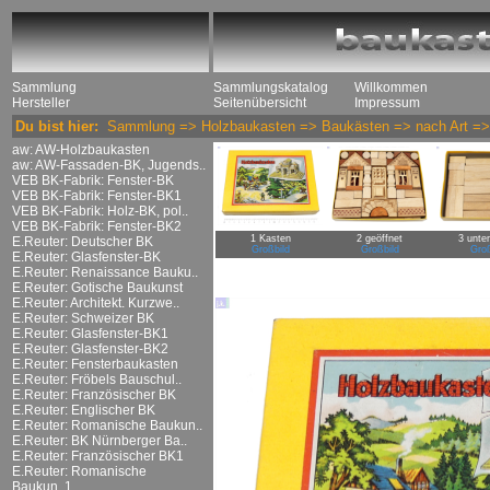
Sammlung
Sammlungskatalog
Willkommen
Hersteller
Seitenübersicht
Impressum
Du bist hier:
Sammlung
=>
Holzbaukasten
=>
Baukästen
=>
nach Art
=
aw: AW-Holzbaukasten
aw: AW-Fassaden-BK, Jugends..
VEB BK-Fabrik: Fenster-BK
VEB BK-Fabrik: Fenster-BK1
VEB BK-Fabrik: Holz-BK, pol..
VEB BK-Fabrik: Fenster-BK2
1 Kasten
2 geöffnet
3 unte
E.Reuter: Deutscher BK
Großbild
Großbild
Groß
E.Reuter: Glasfenster-BK
E.Reuter: Renaissance Bauku..
E.Reuter: Gotische Baukunst
E.Reuter: Architekt. Kurzwe..
E.Reuter: Schweizer BK
E.Reuter: Glasfenster-BK1
E.Reuter: Glasfenster-BK2
E.Reuter: Fensterbaukasten
E.Reuter: Fröbels Bauschul..
E.Reuter: Französischer BK
E.Reuter: Englischer BK
E.Reuter: Romanische Baukun..
E.Reuter: BK Nürnberger Ba..
E.Reuter: Französischer BK1
E.Reuter: Romanische
Baukun..1