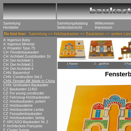
Sammlung
Sammlungskatalog
Willkommen
Hersteller
Seitenübersicht
Impressum
Du bist hier:
Sammlung
=>
Holzbaukasten
=>
Baukästen
=>
andere Län
A: Ingenius Baby
A: Ingenius Minimal
A: Projektor Type 75
CH: Fensterbaukasten
CH: Architekt Zusatzkasten 1b
CH: Der Architekt 1.
1 Kasten
2 ...geöffnet
3 Fa
CH: Der Architekt 2.
Großbild
Großbild
Groß
CH: Der Architekt 4.
Fenster
CHN: Bauernhof
CHN: Construction Set 2
CHN: Fenster-BK Made in China
CHN: Großvaters Baukasten
CZ: Baukasten 11402
CZ: For young constructer
CZ: Fahrzeug-Holzbaukasten
CZ: Holzbaukasten, poliert
CZ: Holzbausteine
CZ: Holzbausteine Lenka
CZ: Fassadenbaukasten
CZ: Holzbaukasten, farbig
F: ARCADO-Baukasten Nr. 2
F: Architecture Française
F: Chalet Suisse