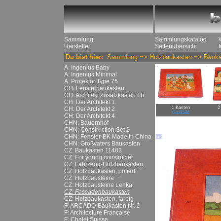
Sammlung
Sammlungskatalog
Hersteller
Seitenübersicht
Du bist hier:
Sammlung
=>
Holzbaukasten
=>
Baukä
A: Ingenius Baby
A: Ingenius Minimal
A: Projektor Type 75
CH: Fensterbaukasten
CH: Architekt Zusatzkasten 1b
CH: Der Architekt 1.
1 Kasten
2
CH: Der Architekt 2.
Großbild
CH: Der Architekt 4.
CHN: Bauernhof
CHN: Construction Set 2
CHN: Fenster-BK Made in China
CHN: Großvaters Baukasten
CZ: Baukasten 11402
CZ: For young constructer
CZ: Fahrzeug-Holzbaukasten
CZ: Holzbaukasten, poliert
CZ: Holzbausteine
CZ: Holzbausteine Lenka
CZ: Fassadenbaukasten
CZ: Holzbaukasten, farbig
F: ARCADO-Baukasten Nr. 2
F: Architecture Française
F: Chalet Suisse