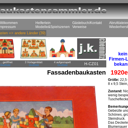
Willkommen
Helferlein
Gästebuch/Kontakt
Abrufdateie
Impressum
Modelle&Spielszenen
Verweise
Wiederherst
sten
=>
andere Länder
(39)
kein
Firmen-
 ...geöffnet
3 Vorlagenblatt
4 aufgestapelt
H-CZ01
bekan
Großbild
Großbild
Großbild
Fassadenbaukasten
1920e
Größe:
22,5 
8 x 9,5 Stei
Zustand:
Nic
wenig bespie
Tuschefleck
Bemerkung
Gebeizte und
Schönes, gro
Steindruck.
Das Deckelet
Blumenauer 