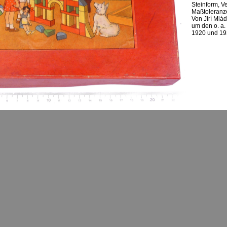
Steinform, V
Maßtoleranz
Von Jirí Mlá
um den o. a.
1920 und 19