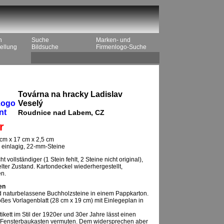
n
Suche
Marken- und
ellung
Bildsuche
Firmenlogo-Suche
Továrna na hracky Ladislav
Logo
Veselý
nt
Roudnice nad Labem, CZ
r
cm x 17 cm x 2,5 cm
n, einlagig, 22-mm-Steine
ht vollständiger (1 Stein fehlt, 2 Steine nicht original),
lter Zustand. Kartondeckel wiederhergestellt,
en.
en
 naturbelassene Buchholzsteine in einem Pappkarton.
ßes Vorlagenblatt (28 cm x 19 cm) mit Einlegeplan in
ikett im Stil der 1920er und 30er Jahre lässt einen
Fensterbaukasten vermuten. Dem widersprechen aber