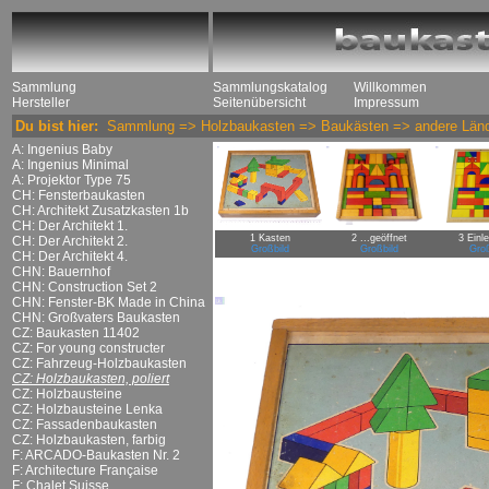
Sammlung
Sammlungskatalog
Willkommen
Hersteller
Seitenübersicht
Impressum
Du bist hier:
Sammlung
=>
Holzbaukasten
=>
Baukästen
=>
andere Län
A: Ingenius Baby
A: Ingenius Minimal
A: Projektor Type 75
CH: Fensterbaukasten
CH: Architekt Zusatzkasten 1b
CH: Der Architekt 1.
1 Kasten
2 ...geöffnet
3 Einl
CH: Der Architekt 2.
Großbild
Großbild
Groß
CH: Der Architekt 4.
CHN: Bauernhof
CHN: Construction Set 2
CHN: Fenster-BK Made in China
CHN: Großvaters Baukasten
CZ: Baukasten 11402
CZ: For young constructer
CZ: Fahrzeug-Holzbaukasten
CZ: Holzbaukasten, poliert
CZ: Holzbausteine
CZ: Holzbausteine Lenka
CZ: Fassadenbaukasten
CZ: Holzbaukasten, farbig
F: ARCADO-Baukasten Nr. 2
F: Architecture Française
F: Chalet Suisse