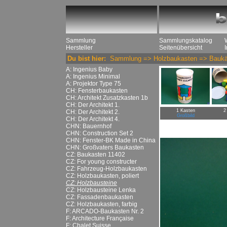
Sammlung
Sammlungskatalog
Hersteller
Seitenübersicht
Du bist hier:
Sammlung
=>
Holzbaukasten
=>
Baukä
A: Ingenius Baby
A: Ingenius Minimal
A: Projektor Type 75
CH: Fensterbaukasten
CH: Architekt Zusatzkasten 1b
CH: Der Architekt 1.
1 Kasten
2
CH: Der Architekt 2.
Großbild
CH: Der Architekt 4.
CHN: Bauernhof
CHN: Construction Set 2
CHN: Fenster-BK Made in China
CHN: Großvaters Baukasten
CZ: Baukasten 11402
CZ: For young constructer
CZ: Fahrzeug-Holzbaukasten
CZ: Holzbaukasten, poliert
CZ: Holzbausteine
CZ: Holzbausteine Lenka
CZ: Fassadenbaukasten
CZ: Holzbaukasten, farbig
F: ARCADO-Baukasten Nr. 2
F: Architecture Française
F: Chalet Suisse