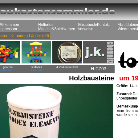
Willkommen
Helferlein
Gästebuch/Kontakt
Abrufdateie
Impressum
Modelle&Spielszenen
Verweise
Wiederherst
sten
=>
andere Länder
(39)
 ...geöffnet
3 Modell
4 Verkaufsetikett
H-CZ03
Großbild
Großbild
Holzbausteine
um 19
Größe:
14 c
Zustand:
Dem
unbespielter
Bemerkung
Eine Trommel
wurde sie in