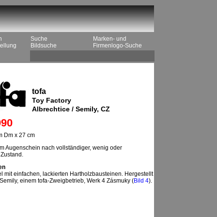
n
Suche
Marken- und
ellung
Bildsuche
Firmenlogo-Suche
tofa
Toy Factory
Albrechtice / Semily, CZ
90
m Dm x 27 cm
 Augenschein nach vollständiger, wenig oder
 Zustand.
en
 mit einfachen, lackierten Hartholzbausteinen. Hergestellt
 Semily, einem tofa-Zweigbetrieb, Werk 4 Zásmuky (
Bild 4
).