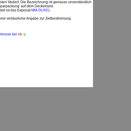
ten' tituliert. Die Bezeichnung ist genauso unverständlich
'Sparpackung' auf dem Deckelrand.
ell ist das Exponat
MM-DUX01
.
ne verlässliche Angabe zur Zeitbestimmung.
ebnisse bei
e
b
a
y