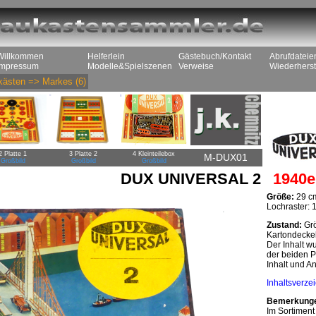
Willkommen
Helferlein
Gästebuch/Kontakt
Abrufdateie
Impressum
Modelle&Spielszenen
Verweise
Wiederherst
kästen
=>
Markes
(6)
2 Platte 1
3 Platte 2
4 Kleinteilebox
M-DUX01
Großbild
Großbild
Großbild
DUX UNIVERSAL 2
1940e
Größe:
29 cm
Lochraster:
Zustand:
Grö
Kartondeckel
Der Inhalt w
der beiden P
Inhalt und An
Inhaltsverze
Bemerkung
Im Sortiment