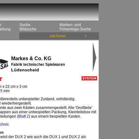
n
Suche
Marken- und
ellung
Bildsuche
Firmenlogo-Suche
nächstes
>
Markes & Co. KG
Fabrik technischer Spielwaren
Lüdenscheid
r
 x 22 cm x 3 cm
 15 mm
ßerenteils unbespielter Zustand, vollständig.
 wiederhergestellt.
urde aus zwei Kästen zusammengestellt. Alle 'Großteile'
appen aus einer unbespielten Packung, Kleinteilebox mit
leitungen (
Blatt 2
) aus einem bespielten Kasten.
ichnis
en
 wird der DUX 2 wie auch die DUX 1 und DUX 2 als