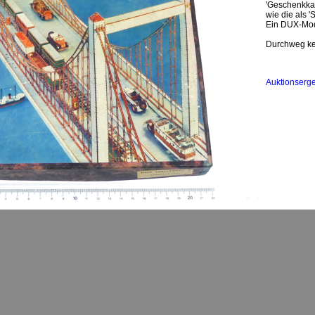
'Geschenkkas
wie die als 
Ein DUX-Mod
Durchweg kei
Auktionserg