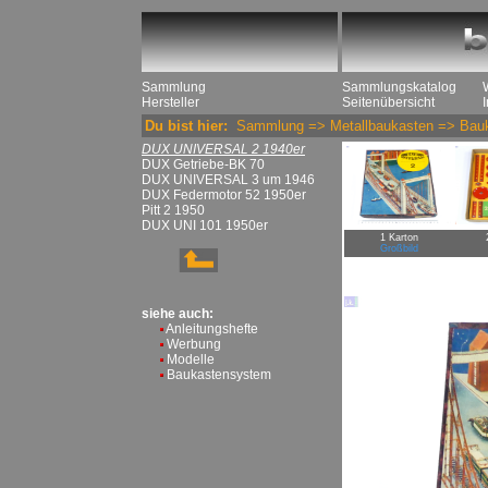
Sammlung
Sammlungskatalog
Hersteller
Seitenübersicht
Du bist hier:
Sammlung
=>
Metallbaukasten
=>
Bau
DUX UNIVERSAL 2 1940er
DUX Getriebe-BK 70
DUX UNIVERSAL 3 um 1946
DUX Federmotor 52 1950er
Pitt 2 1950
DUX UNI 101 1950er
1 Karton
Großbild
siehe auch:
Anleitungshefte
Werbung
Modelle
Baukastensystem