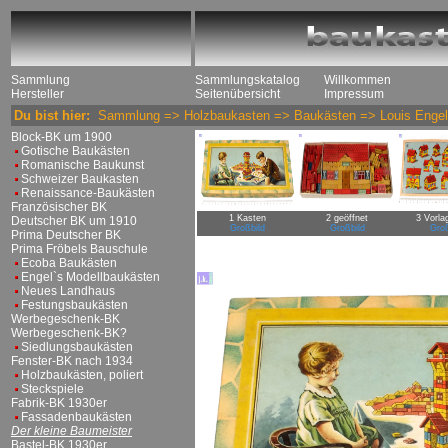
Sammlung
Sammlungskatalog
Willkommen
Hersteller
Seitenübersicht
Impressum
Du bist hier:
Sammlung
=>
Holzbaukasten
=>
Baukästen
=>
Louis Enge
Block-BK um 1900
Gotische Baukästen
Romanische Baukunst
Schweizer Baukasten
Renaissance-Baukästen
Französischer BK
1 Kasten
2 geöffnet
3 Vorla
Deutscher BK um 1910
Großbild
Großbild
Groß
Prima Deutscher BK
Prima Fröbels Bauschule
Ecoba Baukästen
Engel`s Modellbaukästen
Neues Landhaus
Festungsbaukästen
Werbegeschenk-BK
Werbegeschenk-BK?
Siedlungsbaukästen
Fenster-BK nach 1934
Holzbaukästen, poliert
Steckspiele
Fabrik-BK 1930er
Fassadenbaukästen
Der kleine Baumeister
Bastel-BK 1930er