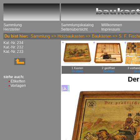
Sammlung
Sammlungskatalog
Willkommen
Hersteller
Seitenübersicht
Impressum
Du bist hier:
Sammlung
=>
Holzbaukasten
=>
Baukästen
=>
S. F. Fisch
Kat.-Nr. 234
Kat.-Nr. 232
Kat.-Nr. 233
1 Kasten
2 geöffnet
3 vorhand
Großbild
Großbild
Groß
siehe auch:
Der
Etiketten
Vorlagen