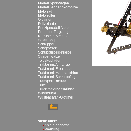
Modell Sportwagen
Modell Tenderlokomotive
Motorrad
Motorroller
Oldtimer
Polizeiauto
Prinzipmodell Motor
Propeller-Flugzeug
Russische Schaukel
Safari-Jeep
Schlepper
Schöpfwerk
Schubkurbelgetriebe
Straßenwalze
Teleskoplader
Traktor mit Anhänger
Traktor mit Frontlader
Traktor mit Mähmaschine
Traktor mit Schneepflug
Transport-Dreirad
Trike
Truck mit Arbeitsbühne
Windmühle
Wüstensafari-Oldtimer
siehe auch:
Anleitungshefte
Werbung