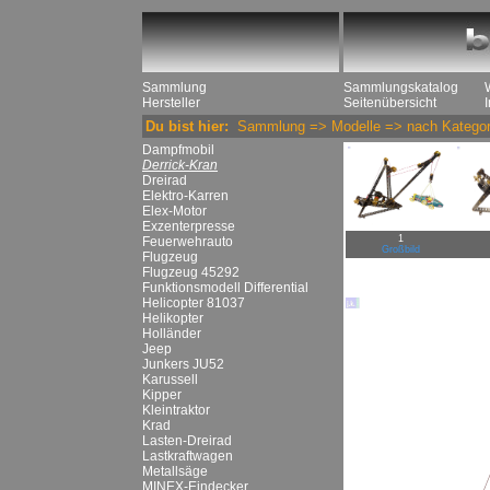
Sammlung
Sammlungskatalog
Hersteller
Seitenübersicht
Du bist hier:
Sammlung
=>
Modelle
=>
nach Kategor
Dampfmobil
Derrick-Kran
Dreirad
Elektro-Karren
Elex-Motor
Exzenterpresse
1
Feuerwehrauto
Großbild
Flugzeug
Flugzeug 45292
Funktionsmodell Differential
Helicopter 81037
Helikopter
Holländer
Jeep
Junkers JU52
Karussell
Kipper
Kleintraktor
Krad
Lasten-Dreirad
Lastkraftwagen
Metallsäge
MINEX-Eindecker