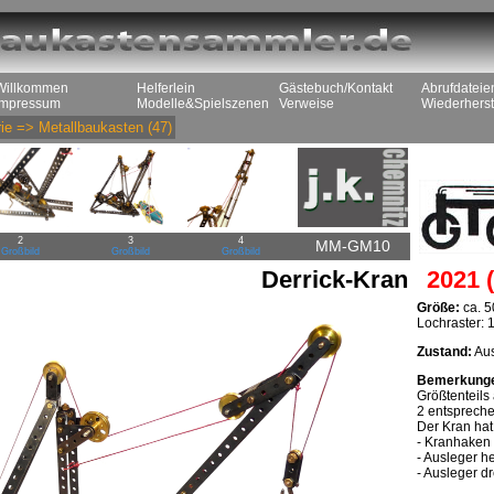
Willkommen
Helferlein
Gästebuch/Kontakt
Abrufdateie
Impressum
Modelle&Spielszenen
Verweise
Wiederherst
ie
=>
Metallbaukasten
(47)
2
3
4
MM-GM10
Großbild
Großbild
Großbild
Derrick-Kran
2021 (
Größe:
ca. 5
Lochraster: 1
Zustand:
Aus
Bemerkung
Größtenteils
2 entspreche
Der Kran hat
- Kranhaken 
- Ausleger h
- Ausleger d