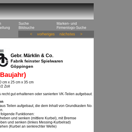
n
Suche
Marken- und
ellung
Bildsuche
Firmenlogo-Suche
<
vorheriges
nächstes
>
Gebr. Märklin & Co.
Fabrik feinster Spielwaren
Göppingen
Baujahr)
0 cm x 25 cm x 35 cm
/2 Zoll
 recht gut erhaltenen oder sanierten VK-Teilen aufgebaut.
en
 aus Teilen aufgebaut, die dem Inhalt von Grundkasten No.
n.
 folgende Funktionen:
heben und senken (mittlere Kurbel), mit Bremse
eben und senken (linkes Messing-Kurbelrad)
rehen (Kurbel an senkrechter Welle)