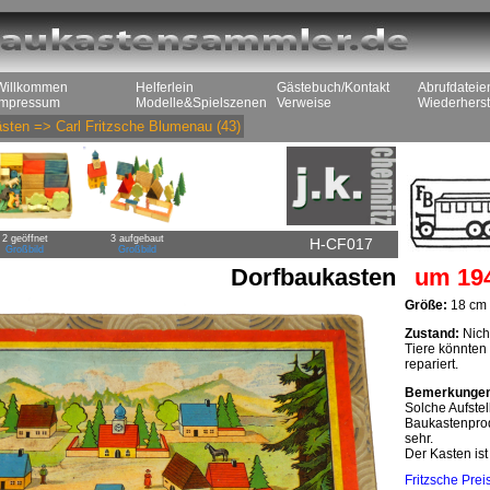
Willkommen
Helferlein
Gästebuch/Kontakt
Abrufdateie
Impressum
Modelle&Spielszenen
Verweise
Wiederherst
sten
=>
Carl Fritzsche Blumenau
(43)
2 geöffnet
3 aufgebaut
H-CF017
Großbild
Großbild
Dorfbaukasten
um 19
Größe:
18 cm 
Zustand:
Nicht
Tiere könnten 
repariert.
Bemerkunge
Solche Aufste
Baukastenprod
sehr.
Der Kasten is
Fritzsche Prei