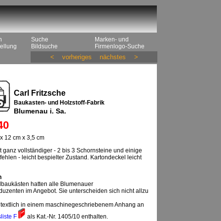
n
Suche
Marken- und
ellung
Bildsuche
Firmenlogo-Suche
<
vorheriges
nächstes
>
Carl Fritzsche
Baukasten- und Holzstoff-Fabrik
Blumenau i. Sa.
40
x 12 cm x 3,5 cm
 ganz vollständiger - 2 bis 3 Schornsteine und einige
fehlen - leicht bespielter Zustand. Kartondeckel leicht
n
llbaukästen hatten alle Blumenauer
uzenten im Angebot. Sie unterscheiden sich nicht allzu
t textlich in einem maschinegeschriebenem Anhang an
sliste F
als Kat.-Nr. 1405/10 enthalten.