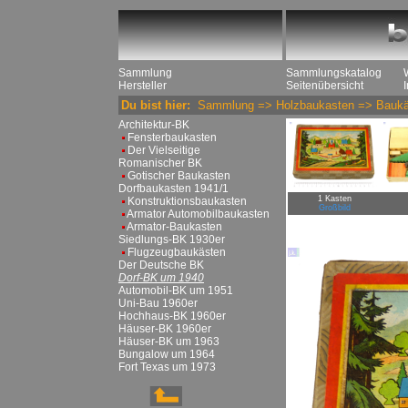
Sammlung
Sammlungskatalog
Hersteller
Seitenübersicht
Du bist hier:
Sammlung
=>
Holzbaukasten
=>
Baukä
Architektur-BK
Fensterbaukasten
Der Vielseitige
Romanischer BK
Gotischer Baukasten
Dorfbaukasten 1941/1
1 Kasten
Konstruktionsbaukasten
Großbild
Armator Automobilbaukasten
Armator-Baukasten
Siedlungs-BK 1930er
Flugzeugbaukästen
Der Deutsche BK
Dorf-BK um 1940
Automobil-BK um 1951
Uni-Bau 1960er
Hochhaus-BK 1960er
Häuser-BK 1960er
Häuser-BK um 1963
Bungalow um 1964
Fort Texas um 1973