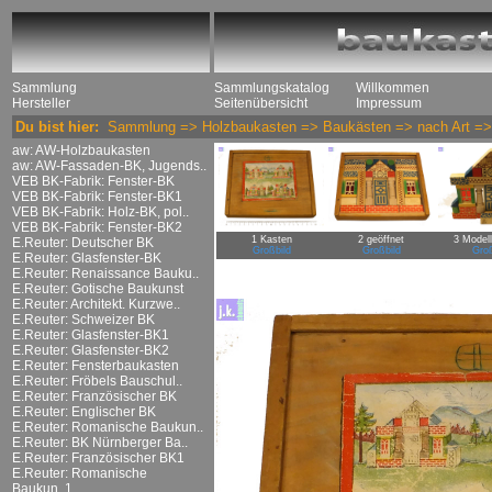
Sammlung
Sammlungskatalog
Willkommen
Hersteller
Seitenübersicht
Impressum
Du bist hier:
Sammlung
=>
Holzbaukasten
=>
Baukästen
=>
nach Art
=
aw: AW-Holzbaukasten
aw: AW-Fassaden-BK, Jugends..
VEB BK-Fabrik: Fenster-BK
VEB BK-Fabrik: Fenster-BK1
VEB BK-Fabrik: Holz-BK, pol..
VEB BK-Fabrik: Fenster-BK2
1 Kasten
2 geöffnet
3 Model
E.Reuter: Deutscher BK
Großbild
Großbild
Groß
E.Reuter: Glasfenster-BK
E.Reuter: Renaissance Bauku..
E.Reuter: Gotische Baukunst
E.Reuter: Architekt. Kurzwe..
E.Reuter: Schweizer BK
E.Reuter: Glasfenster-BK1
E.Reuter: Glasfenster-BK2
E.Reuter: Fensterbaukasten
E.Reuter: Fröbels Bauschul..
E.Reuter: Französischer BK
E.Reuter: Englischer BK
E.Reuter: Romanische Baukun..
E.Reuter: BK Nürnberger Ba..
E.Reuter: Französischer BK1
E.Reuter: Romanische
Baukun..1