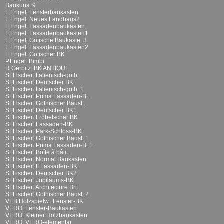
Baukuns..9
L.Engel: Fensterbaukasten
L.Engel: Neues Landhaus2
L.Engel: Fassadenbaukästen
L.Engel: Fassadenbaukästen1
L.Engel: Gotische Baukäste..3
L.Engel: Fassadenbaukästen2
L.Engel: Gotischer BK
P.Engel: Bimbi
R.Gerbitz: BK ANTIQUE
SFFischer: Italienisch-goth..
SFFischer: Deutscher BK
SFFischer: Italienisch-goth..1
SFFischer: Prima Fassaden-B..
SFFischer: Gothischer Baust..
SFFischer: Deutscher BK1
SFFischer: Fröbelscher BK
SFFischer: Fassaden-BK
SFFischer: Park-Schloss-BK
SFFischer: Gothischer Baust..1
SFFischer: Prima Fassaden-B..1
SFFischer: Boîte à bâti..
SFFischer: Normal Baukasten
SFFischer: ff Fassaden-BK
SFFischer: Deutscher BK2
SFFischer: Jubiläums-BK
SFFischer: Architecture Bri..
SFFischer: Gothischer Baust..2
VEB Holzspielw.: Fenster-BK
VERO: Fenster-Baukasten
VERO: Kleiner Holzbaukasten
VERO: VERO-elementar