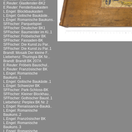
E.Reuter: Glasfenster-BK2
E.Reuter: Fensterbaukasten
L.Engel: Blockbaukasten
L.Engel: Gotische Baukäste..
L.Engel: Romanische Baukuns..
SFFischer: Parquetspiel
SFFischer: Deutscher BK1
SFFischer: Baumeister im Ki..1
SFFischer: Fröbelscher BK
SFFischer: Fassaden-BK
SFFischer: Die Kunst zu Par..
SFFischer: Die Kunst zu Par..1
Brandt: Mosaik Der kleine F..
Liebehenz: Thuringia BK Nr...
Brandt: Brandt BK 207A
E.Reuter: Fröbels Bauschul..
E.Reuter: Französischer BK
L.Engel: Romanische
Baukuns..1
L.Engel: Gotische Baukäste..1
L.Engel: Schweizer BK
SFFischer: Park-Schloss-BK
SFFischer: Kleiner Blockhau..
SFFischer: Gothischer Baust..1
Liebehenz: Perplex BK Nr. 2
L.Engel: Renaissance-Baukä..
L.Engel: Romanische
Baukuns..2
L.Engel: Französischer BK
L.Engel: Romanische
Baukuns..3
L.Engel: Romanische