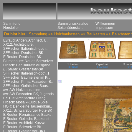
Sammlung
Sammlungskatalog
Willkommen
Hersteller
Seitenübersicht
Impressum
Du bist hier:
Sammlung
=>
Holzbaukasten
=>
Baukästen
=>
Baukästen 
Eyraud: Angen. Architect. U..
XX12: Architecture.
SFFischer: Italienisch-goth..
SFFischer: Deutscher BK
E.Reuter: Deutscher BK
Blumenauer: Neues Schweizer..
1 Kasten
2 geöffnet
3 unte
Frosch: Der Baurath Ausgabe..
Großbild
Großbild
Groß
E.Reuter: Glasfenster-BK
SFFischer: Italienisch-goth..1
SFFischer: Baumeister im Ki..
SFFischer: Prima Fassaden-B..
SFFischer: Gothischer Baust..
aw: AW-Holzbaukasten
aw: AW-Fassaden-BK, Jugends..
CS Cie: Architecture Franç..
Frosch: Mosaik-Cubus-Spiel
HGR: Der kleine Tausendkün..
XX11: Schwarzburger Holz-BK
E.Reuter: Renaissance Bauku..
E.Reuter: Gotische Baukunst
E.Reuter: Architekt. Kurzwe..
E.Reuter: Schweizer BK
E.Reuter: Glasfenster-BK1