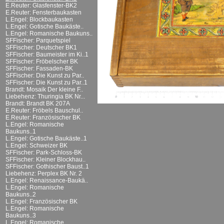
E.Reuter: Glasfenster-BK2
E.Reuter: Fensterbaukasten
L.Engel: Blockbaukasten
L.Engel: Gotische Baukäste..
L.Engel: Romanische Baukuns..
SFFischer: Parquetspiel
SFFischer: Deutscher BK1
SFFischer: Baumeister im Ki..1
SFFischer: Fröbelscher BK
SFFischer: Fassaden-BK
SFFischer: Die Kunst zu Par..
SFFischer: Die Kunst zu Par..1
Brandt: Mosaik Der kleine F..
Liebehenz: Thuringia BK Nr...
Brandt: Brandt BK 207A
E.Reuter: Fröbels Bauschul..
E.Reuter: Französischer BK
L.Engel: Romanische
Baukuns..1
L.Engel: Gotische Baukäste..1
L.Engel: Schweizer BK
SFFischer: Park-Schloss-BK
SFFischer: Kleiner Blockhau..
SFFischer: Gothischer Baust..1
Liebehenz: Perplex BK Nr. 2
L.Engel: Renaissance-Baukä..
L.Engel: Romanische
Baukuns..2
L.Engel: Französischer BK
L.Engel: Romanische
Baukuns..3
L.Engel: Romanische