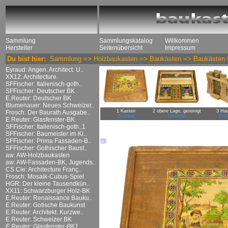
Sammlung
Sammlungskatalog
Willkommen
Hersteller
Seitenübersicht
Impressum
Du bist hier:
Sammlung
=>
Holzbaukasten
=>
Baukästen
=>
Baukästen 
Eyraud: Angen. Architect. U..
XX12: Architecture.
SFFischer: Italienisch-goth..
SFFischer: Deutscher BK
E.Reuter: Deutscher BK
Blumenauer: Neues Schweizer..
1 Kasten
2 obere Lage, gereinigt
3 Ha
Frosch: Der Baurath Ausgabe..
Großbild
Großbild
Groß
E.Reuter: Glasfenster-BK
SFFischer: Italienisch-goth..1
SFFischer: Baumeister im Ki..
SFFischer: Prima Fassaden-B..
SFFischer: Gothischer Baust..
aw: AW-Holzbaukasten
aw: AW-Fassaden-BK, Jugends..
CS Cie: Architecture Franç..
Frosch: Mosaik-Cubus-Spiel
HGR: Der kleine Tausendkün..
XX11: Schwarzburger Holz-BK
E.Reuter: Renaissance Bauku..
E.Reuter: Gotische Baukunst
E.Reuter: Architekt. Kurzwe..
E.Reuter: Schweizer BK
E.Reuter: Glasfenster-BK1