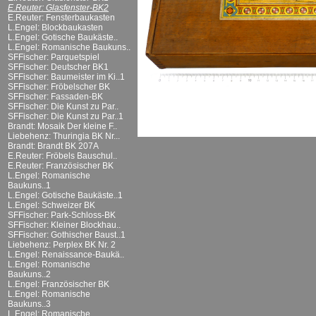
E.Reuter: Glasfenster-BK2
E.Reuter: Fensterbaukasten
L.Engel: Blockbaukasten
L.Engel: Gotische Baukäste..
L.Engel: Romanische Baukuns..
SFFischer: Parquetspiel
SFFischer: Deutscher BK1
SFFischer: Baumeister im Ki..1
SFFischer: Fröbelscher BK
SFFischer: Fassaden-BK
SFFischer: Die Kunst zu Par..
SFFischer: Die Kunst zu Par..1
Brandt: Mosaik Der kleine F..
Liebehenz: Thuringia BK Nr...
Brandt: Brandt BK 207A
E.Reuter: Fröbels Bauschul..
E.Reuter: Französischer BK
L.Engel: Romanische
Baukuns..1
L.Engel: Gotische Baukäste..1
L.Engel: Schweizer BK
SFFischer: Park-Schloss-BK
SFFischer: Kleiner Blockhau..
SFFischer: Gothischer Baust..1
Liebehenz: Perplex BK Nr. 2
L.Engel: Renaissance-Baukä..
L.Engel: Romanische
Baukuns..2
L.Engel: Französischer BK
L.Engel: Romanische
Baukuns..3
L.Engel: Romanische