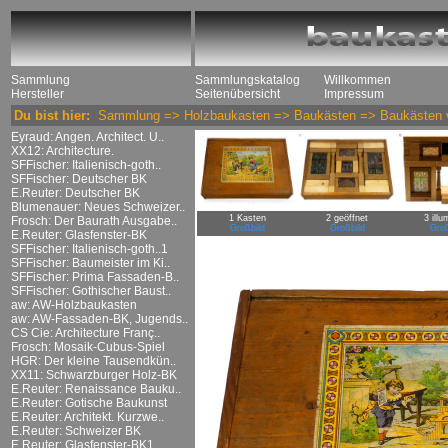
Sammlung
Sammlungskatalog
Willkommen
Hersteller
Seitenübersicht
Impressum
Du bist hier:
Sammlung
=>
Holzbaukasten
=>
Baukästen
=>
Baukästen 
Eyraud: Angen. Architect. U..
XX12: Architecture.
SFFischer: Italienisch-goth..
SFFischer: Deutscher BK
E.Reuter: Deutscher BK
Blumenauer: Neues Schweizer..
1 Kasten
2 geöffnet
3 illu
Frosch: Der Baurath Ausgabe..
Großbild
Großbild
Groß
E.Reuter: Glasfenster-BK
SFFischer: Italienisch-goth..1
SFFischer: Baumeister im Ki..
SFFischer: Prima Fassaden-B..
SFFischer: Gothischer Baust..
aw: AW-Holzbaukasten
aw: AW-Fassaden-BK, Jugends..
CS Cie: Architecture Franç..
Frosch: Mosaik-Cubus-Spiel
HGR: Der kleine Tausendkün..
XX11: Schwarzburger Holz-BK
E.Reuter: Renaissance Bauku..
E.Reuter: Gotische Baukunst
E.Reuter: Architekt. Kurzwe..
E.Reuter: Schweizer BK
E.Reuter: Glasfenster-BK1