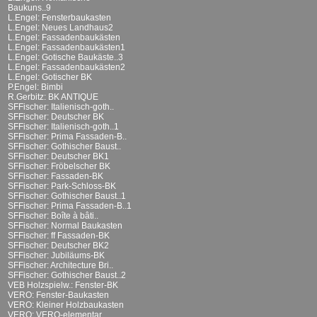
Baukuns..9
L.Engel: Fensterbaukasten
L.Engel: Neues Landhaus2
L.Engel: Fassadenbaukästen
L.Engel: Fassadenbaukästen1
L.Engel: Gotische Baukäste..3
L.Engel: Fassadenbaukästen2
L.Engel: Gotischer BK
P.Engel: Bimbi
R.Gerbitz: BK ANTIQUE
SFFischer: Italienisch-goth..
SFFischer: Deutscher BK
SFFischer: Italienisch-goth..1
SFFischer: Prima Fassaden-B..
SFFischer: Gothischer Baust..
SFFischer: Deutscher BK1
SFFischer: Fröbelscher BK
SFFischer: Fassaden-BK
SFFischer: Park-Schloss-BK
SFFischer: Gothischer Baust..1
SFFischer: Prima Fassaden-B..1
SFFischer: Boîte à bâti..
SFFischer: Normal Baukasten
SFFischer: ff Fassaden-BK
SFFischer: Deutscher BK2
SFFischer: Jubiläums-BK
SFFischer: Architecture Bri..
SFFischer: Gothischer Baust..2
VEB Holzspielw.: Fenster-BK
VERO: Fenster-Baukasten
VERO: Kleiner Holzbaukasten
VERO: VERO-elementar