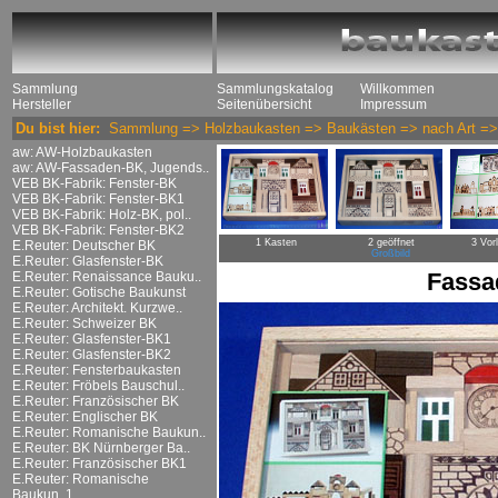
Sammlung
Sammlungskatalog
Willkommen
Hersteller
Seitenübersicht
Impressum
Du bist hier:
Sammlung
=>
Holzbaukasten
=>
Baukästen
=>
nach Art
=
aw: AW-Holzbaukasten
aw: AW-Fassaden-BK, Jugends..
VEB BK-Fabrik: Fenster-BK
VEB BK-Fabrik: Fenster-BK1
VEB BK-Fabrik: Holz-BK, pol..
VEB BK-Fabrik: Fenster-BK2
1 Kasten
2 geöffnet
3 Vor
E.Reuter: Deutscher BK
Großbild
E.Reuter: Glasfenster-BK
Fassa
E.Reuter: Renaissance Bauku..
E.Reuter: Gotische Baukunst
E.Reuter: Architekt. Kurzwe..
E.Reuter: Schweizer BK
E.Reuter: Glasfenster-BK1
E.Reuter: Glasfenster-BK2
E.Reuter: Fensterbaukasten
E.Reuter: Fröbels Bauschul..
E.Reuter: Französischer BK
E.Reuter: Englischer BK
E.Reuter: Romanische Baukun..
E.Reuter: BK Nürnberger Ba..
E.Reuter: Französischer BK1
E.Reuter: Romanische
Baukun..1