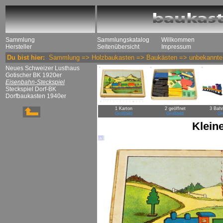
Sammlung
Sammlungskatalog
Willkommen
Hersteller
Seitenübersicht
Impressum
Du bist hier:
Sammlung
=>
Holzbaukasten
=>
Baukästen
=>
unbekannte
Neues Schweizer Lusthaus
Gotischer BK 1920er
Eisenbahn-Steckspiel
Steckspiel Dorf-BK
Dorfbaukasten 1940er
1 Karton
2 geöffnet
3 Bah
Großbild
Großbild
Gr
Klein