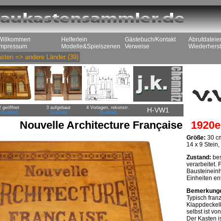
Willkommen
Helferlein
Gästebuch/Kontakt
Abrufdateie
Impressum
Modelle&Spielszenen
Verweise
Wiederherst
sten
=>
andere Länder
(39)
2 geöffnet
3 aufgebaut
4 Vorlagen, rekonstr.
H-VW1
Großbild
Großbild
Großbild
Nouvelle Architecture Française
1920e
Größe:
30 cm
14 x 9 Stein
Zustand:
bes
verarbeitet. 
Bausteineinh
Einheiten ent
Bemerkung
Typisch fran
Klappdeckelk
selbst ist vo
Der Kasten i