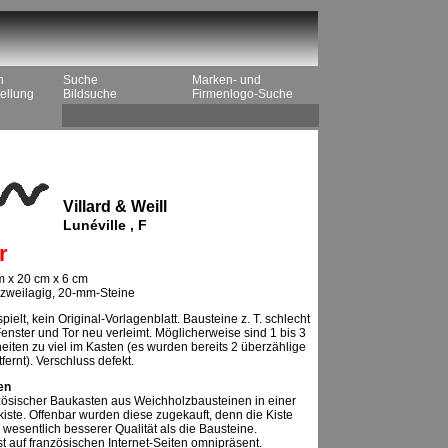
n
Suche
Marken- und
ellung
Bildsuche
Firmenlogo-Suche
Villard & Weill
Lunéville , F
r
 x 20 cm x 6 cm
, zweilagig, 20-mm-Steine
pielt, kein Original-Vorlagenblatt. Bausteine z. T. schlecht
Fenster und Tor neu verleimt. Möglicherweise sind 1 bis 3
eiten zu viel im Kasten (es wurden bereits 2 überzählige
fernt). Verschluss defekt.
en
zösischer Baukasten aus Weichholzbausteinen in einer
iste. Offenbar wurden diese zugekauft, denn die Kiste
n wesentlich besserer Qualität als die Bausteine.
st auf französischen Internet-Seiten omnipräsent.