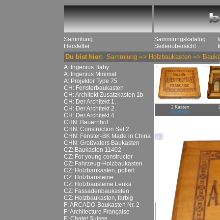
Sammlung
Sammlungskatalog
Hersteller
Seitenübersicht
Du bist hier:
Sammlung
=>
Holzbaukasten
=>
Baukä
A: Ingenius Baby
A: Ingenius Minimal
A: Projektor Type 75
CH: Fensterbaukasten
CH: Architekt Zusatzkasten 1b
CH: Der Architekt 1.
1 Kasten
CH: Der Architekt 2.
Großbild
CH: Der Architekt 4.
CHN: Bauernhof
CHN: Construction Set 2
CHN: Fenster-BK Made in China
CHN: Großvaters Baukasten
CZ: Baukasten 11402
CZ: For young constructer
CZ: Fahrzeug-Holzbaukasten
CZ: Holzbaukasten, poliert
CZ: Holzbausteine
CZ: Holzbausteine Lenka
CZ: Fassadenbaukasten
CZ: Holzbaukasten, farbig
F: ARCADO-Baukasten Nr. 2
F: Architecture Française
F: Chalet Suisse