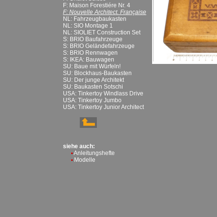
F: Maison Forestiére Nr. 4
F: Nouvelle Architect. Française
NL: Fahrzeugbaukasten
NL: SIO Montage 1
NL: SIOLIET Construction Set
S: BRIO Baufahrzeuge
S: BRIO Geländefahrzeuge
S: BRIO Rennwagen
S: IKEA: Bauwagen
SU: Baue mit Würfeln!
SU: Blockhaus-Baukasten
SU: Der junge Architekt
SU: Baukasten Sotschi
USA: Tinkertoy Windlass Drive
USA: Tinkertoy Jumbo
USA: Tinkertoy Junior Architect
siehe auch:
Anleitungshefte
Modelle