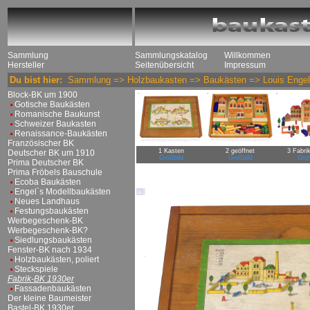
Sammlung
Sammlungskatalog
Willkommen
Hersteller
Seitenübersicht
Impressum
Du bist hier:
Sammlung
=>
Holzbaukasten
=>
Baukästen
=>
Louis Enge
Block-BK um 1900
Gotische Baukästen
Romanische Baukunst
Schweizer Baukasten
Renaissance-Baukästen
Französischer BK
1 Kasten
2 geöffnet
3 Fabri
Deutscher BK um 1910
Großbild
Großbild
Groß
Prima Deutscher BK
Prima Fröbels Bauschule
Ecoba Baukästen
Engel`s Modellbaukästen
Neues Landhaus
Festungsbaukästen
Werbegeschenk-BK
Werbegeschenk-BK?
Siedlungsbaukästen
Fenster-BK nach 1934
Holzbaukästen, poliert
Steckspiele
Fabrik-BK 1930er
Fassadenbaukästen
Der kleine Baumeister
Bastel-BK 1930er