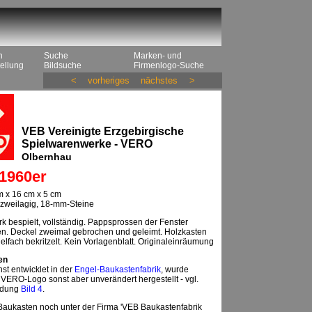
n
Suche
Marken- und
ellung
Bildsuche
Firmenlogo-Suche
<
vorheriges
nächstes
>
VEB Vereinigte Erzgebirgische
Spielwarenwerke - VERO
Olbernhau
1960er
 x 16 cm x 5 cm
, zweilagig, 18-mm-Steine
rk bespielt, vollständig. Pappsprossen der Fenster
n. Deckel zweimal gebrochen und geleimt. Holzkasten
ielfach bekritzelt. Kein Vorlagenblatt. Originaleinräumung
en
nst entwicklet in der
Engel-Baukastenfabrik
, wurde
VERO-Logo sonst aber unverändert hergestellt - vgl.
ldung
Bild 4
.
Baukasten noch unter der Firma 'VEB Baukastenfabrik