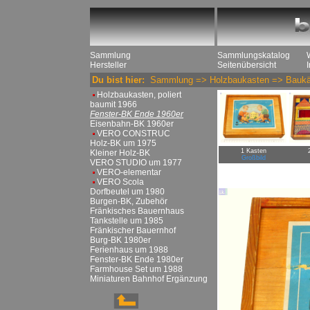
Sammlung
Sammlungskatalog
Hersteller
Seitenübersicht
Du bist hier:
Sammlung
=>
Holzbaukasten
=>
Baukä
Holzbaukasten, poliert
baumit 1966
Fenster-BK Ende 1960er
Eisenbahn-BK 1960er
VERO CONSTRUC
Holz-BK um 1975
1 Kasten
Kleiner Holz-BK
Großbild
VERO STUDIO um 1977
VERO-elementar
VERO Scola
Dorfbeutel um 1980
Burgen-BK, Zubehör
Fränkisches Bauernhaus
Tankstelle um 1985
Fränkischer Bauernhof
Burg-BK 1980er
Ferienhaus um 1988
Fenster-BK Ende 1980er
Farmhouse Set um 1988
Miniaturen Bahnhof Ergänzung