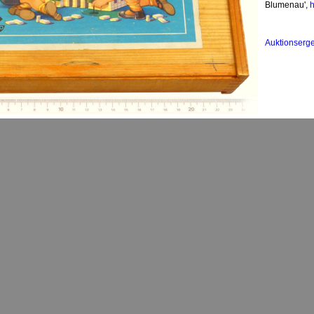
Blumenau',
h
Auktionserg