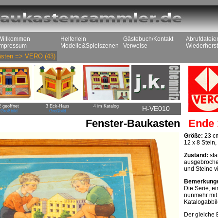
Willkommen
Helferlein
Gästebuch/Kontakt
Abrufdateie
Impressum
Modelle&Spielszenen
Verweise
Wiederherst
sten
=>
VERO
(43)
2 geöffnet
3 Eck-Haus
4 im Katalog
H-VE010
Großbild
Großbild
Fenster-Baukasten
Ende 
Größe:
23 cm
12 x 8 Stein
Zustand:
sta
ausgebroche
und Steine v
Bemerkung
Die Serie, ei
nunmehr mit 
Katalogabbi
Der gleiche 