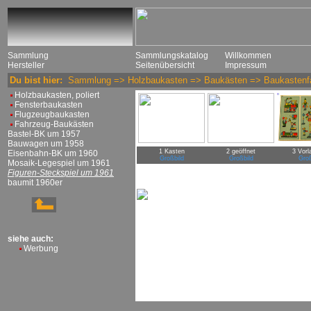
Sammlung
Sammlungskatalog
Willkommen
Hersteller
Seitenübersicht
Impressum
Du bist hier:
Sammlung
=>
Holzbaukasten
=>
Baukästen
=>
Baukastenf
Holzbaukasten, poliert
Fensterbaukasten
Flugzeugbaukasten
Fahrzeug-Baukästen
Bastel-BK um 1957
Bauwagen um 1958
1 Kasten
2 geöffnet
3 Vorl
Eisenbahn-BK um 1960
Großbild
Großbild
Groß
Mosaik-Legespiel um 1961
Figuren-Steckspiel um 1961
baumit 1960er
siehe auch:
Werbung