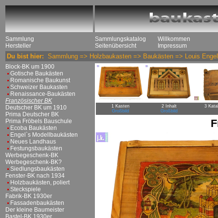
Sammlung
Sammlungskatalog
Willkommen
Hersteller
Seitenübersicht
Impressum
Du bist hier:
Sammlung
=>
Holzbaukasten
=>
Baukästen
=>
Louis Enge
Block-BK um 1900
Gotische Baukästen
Romanische Baukunst
Schweizer Baukasten
Renaissance-Baukästen
Französischer BK
1 Kasten
2 Inhalt
3 Kata
Deutscher BK um 1910
Großbild
Großbild
Prima Deutscher BK
F
Prima Fröbels Bauschule
Ecoba Baukästen
Engel`s Modellbaukästen
Neues Landhaus
Festungsbaukästen
Werbegeschenk-BK
Werbegeschenk-BK?
Siedlungsbaukästen
Fenster-BK nach 1934
Holzbaukästen, poliert
Steckspiele
Fabrik-BK 1930er
Fassadenbaukästen
Der kleine Baumeister
Bastel-BK 1930er