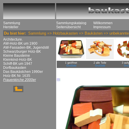
Sammlung
Sammlungskatalog
Willkommen
Hersteller
Seitenübersicht
Impressum
Du bist hier:
Sammlung
=>
Holzbaukasten
=>
Baukästen
=>
unbekannte 
Architecture.
AW-Holz-BK um 1900
AW-Fassaden-BK, Jugendstil
Schwarzburger Holz-BK
Kleine Bausteine
Kleinkind-Holz-BK
1 geöffnet
2 alle Teile
3 auf
Schiff-BK um 1947
Großbild
Großbild
Groß
Dorfbaukasten
Das Baukästchen 1990er
Holz-BK Nr. 1635
Frauenkirche 2000er