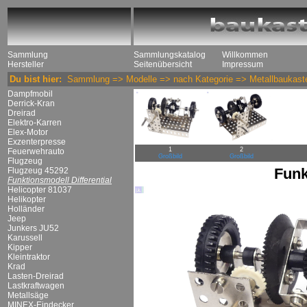
Sammlung
Sammlungskatalog
Willkommen
Hersteller
Seitenübersicht
Impressum
Du bist hier:
Sammlung
=>
Modelle
=>
nach Kategorie
=>
Metallbaukast
Dampfmobil
Derrick-Kran
Dreirad
Elektro-Karren
Elex-Motor
Exzenterpresse
1
2
Feuerwehrauto
Großbild
Großbild
Flugzeug
Funk
Flugzeug 45292
Funktionsmodell Differential
Helicopter 81037
Helikopter
Holländer
Jeep
Junkers JU52
Karussell
Kipper
Kleintraktor
Krad
Lasten-Dreirad
Lastkraftwagen
Metallsäge
MINEX-Eindecker