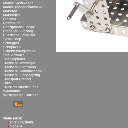
Modell Sportwagen
Modell Tenderlokomotive
Motorrad
Motorroller
Oldtimer
Polizeiauto
Prinzipmodell Motor
Propeller-Flugzeug
Russische Schaukel
Safari-Jeep
Schlepper
Schöpfwerk
Schubkurbelgetriebe
Straßenwalze
Teleskoplader
Traktor mit Anhänger
Traktor mit Frontlader
Traktor mit Mähmaschine
Traktor mit Schneepflug
Transport-Dreirad
Trike
Truck mit Arbeitsbühne
Windmühle
Wüstensafari-Oldtimer
siehe auch:
Anleitungshefte
Modelle