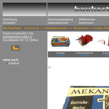
Sammlung
Sammlungskatalog
Willkommen
Hersteller
Seitenübersicht
Impressum
Du bist hier:
Sammlung
=>
Metallbaukasten
=>
Baukästen
=>
Adrian Ro
Ergänzungskasten 18a
Getriebemotor GM 6 V
Grundkasten Nr. 22 1960er
1 Kasten
2 Gesamtansicht
3 von 
Großbild
Großbild
Groß
siehe auch:
Zubehör