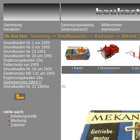
Sammlung
Sammlungskatalog
Willkommen
Hersteller
Seitenübersicht
Impressum
Du bist hier:
Sammlung
=>
Metallbaukasten
=>
Baukästen
=>
Mekanik
(
Grundkasten Nr. 1 vor 1950
Grundkasten Nr. 0 vor 1950
Grundkasten Nr. 23 1951
Grundkasten Nr. 20 um 1955
Ergänzungskasten 20a
Federmotor um 1955
1 Kasten
2 Gesamtansicht
3 von 
Grundkasten Nr. 18 um 1955
Großbild
Großbild
Groß
Elektromotor ME 131 um 1955
Ergänzungskasten 18a
Getriebemotor GM 6 V
Grundkasten Nr. 22 1960er
siehe auch:
Anleitungshefte
Werbung
Zubehör