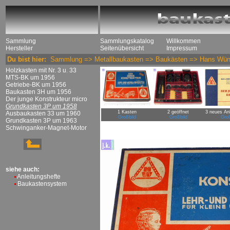
Sammlung
Sammlungskatalog
Willkommen
Hersteller
Seitenübersicht
Impressum
Du bist hier:
Sammlung
=>
Metallbaukasten
=>
Baukästen
=>
Hans Wün
Holzkasten mit Nr. 3 u. 33
MTS-BK um 1956
Getriebe-BK um 1956
Baukasten 3H um 1956
Der junge Konstrukteur micro
Grundkasten 3P um 1958
1 Kasten
2 geöffnet
3 neues Anl
Ausbaukasten 33 um 1960
Großbild
Großbild
Groß
Grundkasten 3P um 1963
Schwinganker-Magnet-Motor
siehe auch:
Anleitungshefte
Baukastensystem