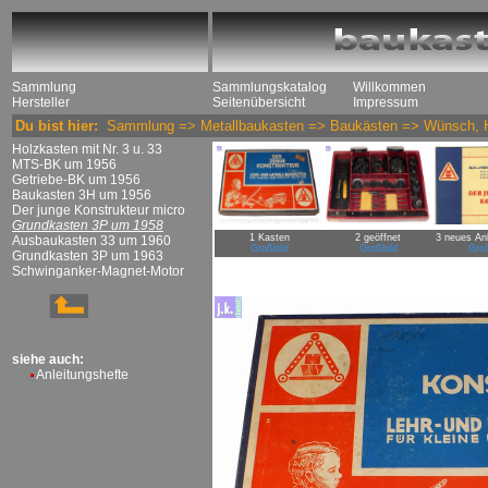
Sammlung
Sammlungskatalog
Willkommen
Hersteller
Seitenübersicht
Impressum
Du bist hier:
Sammlung
=>
Metallbaukasten
=>
Baukästen
=>
Wünsch, 
Holzkasten mit Nr. 3 u. 33
MTS-BK um 1956
Getriebe-BK um 1956
Baukasten 3H um 1956
Der junge Konstrukteur micro
Grundkasten 3P um 1958
1 Kasten
2 geöffnet
3 neues Anl
Ausbaukasten 33 um 1960
Großbild
Großbild
Groß
Grundkasten 3P um 1963
Schwinganker-Magnet-Motor
siehe auch:
Anleitungshefte