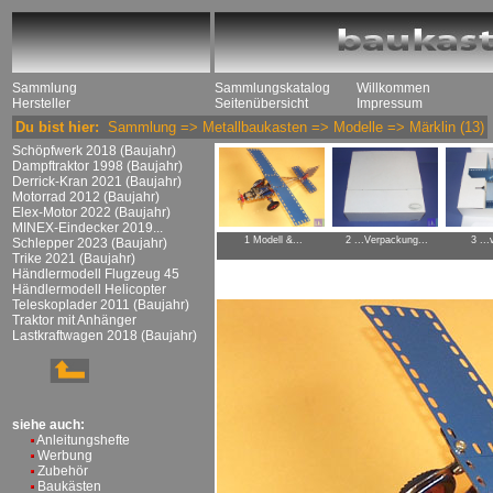
Sammlung
Sammlungskatalog
Willkommen
Hersteller
Seitenübersicht
Impressum
Du bist hier:
Sammlung
=>
Metallbaukasten
=>
Modelle
=>
Märklin
(13)
Schöpfwerk 2018 (Baujahr)
Dampftraktor 1998 (Baujahr)
Derrick-Kran 2021 (Baujahr)
Motorrad 2012 (Baujahr)
Elex-Motor 2022 (Baujahr)
MINEX-Eindecker 2019...
1 Modell &...
2 ...Verpackung...
3 ..
Schlepper 2023 (Baujahr)
Trike 2021 (Baujahr)
Händlermodell Flugzeug 45
Händlermodell Helicopter
Teleskoplader 2011 (Baujahr)
Traktor mit Anhänger
Lastkraftwagen 2018 (Baujahr)
siehe auch:
Anleitungshefte
Werbung
Zubehör
Baukästen