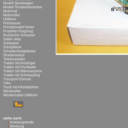
Modell Sportwagen
Modell Tenderlokomotive
Motorrad
Motorroller
Oldtimer
Polizeiauto
Prinzipmodell Motor
Propeller-Flugzeug
Russische Schaukel
Safari-Jeep
Schlepper
Schöpfwerk
Schubkurbelgetriebe
Straßenwalze
Teleskoplader
Traktor mit Anhänger
Traktor mit Frontlader
Traktor mit Mähmaschine
Traktor mit Schneepflug
Transport-Dreirad
Trike
Truck mit Arbeitsbühne
Windmühle
Wüstensafari-Oldtimer
siehe auch:
Anleitungshefte
Werbung