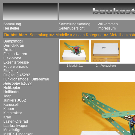
Sammlung
Sammlungskatalog
Willkommen
Hersteller
Seitenübersicht
Impressum
Du bist hier:
Sammlung
=>
Modelle
=>
nach Kategorie
=>
Metallbaukast
Dampfmobil
Derrick-Kran
Dreirad
Elektro-Karren
Elex-Motor
Exzenterpresse
1 Modell &...
2 ...Verpackung
Feuerwehrauto
Flugzeug
Flugzeug 45292
Funktionsmodell Differential
Helicopter 81037
Helikopter
Holländer
Jeep
Junkers JU52
Karussell
Kipper
Kleintraktor
Krad
Lasten-Dreirad
Lastkraftwagen
Metallsäge
MINEX-Eindecker