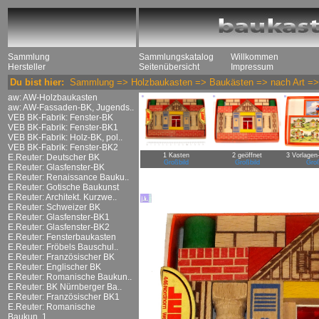
Sammlung
Sammlungskatalog
Willkommen
Hersteller
Seitenübersicht
Impressum
Du bist hier:
Sammlung
=>
Holzbaukasten
=>
Baukästen
=>
nach Art
=
aw: AW-Holzbaukasten
aw: AW-Fassaden-BK, Jugends..
VEB BK-Fabrik: Fenster-BK
VEB BK-Fabrik: Fenster-BK1
VEB BK-Fabrik: Holz-BK, pol..
VEB BK-Fabrik: Fenster-BK2
1 Kasten
2 geöffnet
3 Vorlagen
E.Reuter: Deutscher BK
Großbild
Großbild
Groß
E.Reuter: Glasfenster-BK
E.Reuter: Renaissance Bauku..
E.Reuter: Gotische Baukunst
E.Reuter: Architekt. Kurzwe..
E.Reuter: Schweizer BK
E.Reuter: Glasfenster-BK1
E.Reuter: Glasfenster-BK2
E.Reuter: Fensterbaukasten
E.Reuter: Fröbels Bauschul..
E.Reuter: Französischer BK
E.Reuter: Englischer BK
E.Reuter: Romanische Baukun..
E.Reuter: BK Nürnberger Ba..
E.Reuter: Französischer BK1
E.Reuter: Romanische
Baukun..1