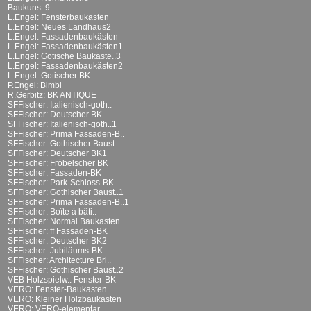
Baukuns..9
L.Engel: Fensterbaukasten
L.Engel: Neues Landhaus2
L.Engel: Fassadenbaukästen
L.Engel: Fassadenbaukästen1
L.Engel: Gotische Baukäste..3
L.Engel: Fassadenbaukästen2
L.Engel: Gotischer BK
P.Engel: Bimbi
R.Gerbitz: BK ANTIQUE
SFFischer: Italienisch-goth..
SFFischer: Deutscher BK
SFFischer: Italienisch-goth..1
SFFischer: Prima Fassaden-B..
SFFischer: Gothischer Baust..
SFFischer: Deutscher BK1
SFFischer: Fröbelscher BK
SFFischer: Fassaden-BK
SFFischer: Park-Schloss-BK
SFFischer: Gothischer Baust..1
SFFischer: Prima Fassaden-B..1
SFFischer: Boîte à bâti..
SFFischer: Normal Baukasten
SFFischer: ff Fassaden-BK
SFFischer: Deutscher BK2
SFFischer: Jubiläums-BK
SFFischer: Architecture Bri..
SFFischer: Gothischer Baust..2
VEB Holzspielw.: Fenster-BK
VERO: Fenster-Baukasten
VERO: Kleiner Holzbaukasten
VERO: VERO-elementar