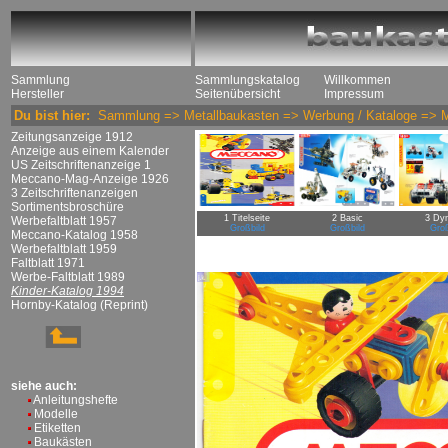
Sammlung
Sammlungskatalog
Willkommen
Hersteller
Seitenübersicht
Impressum
Du bist hier:
Sammlung
=>
Metallbaukasten
=>
Werbung / Kataloge
=>
Zeitungsanzeige 1912
Anzeige aus einem Kalender
US Zeitschriftenanzeige 1
Meccano-Mag-Anzeige 1926
3 Zeitschriftenanzeigen
Sortimentsbroschüre
1 Titelseite
2 Basic
3 Dy
Werbefaltblatt 1957
Großbild
Großbild
Groß
Meccano-Katalog 1958
Werbefaltblatt 1959
Faltblatt 1971
Werbe-Faltblatt 1989
Kinder-Katalog 1994
Hornby-Katalog (Reprint)
siehe auch:
Anleitungshefte
Modelle
Etiketten
Baukästen